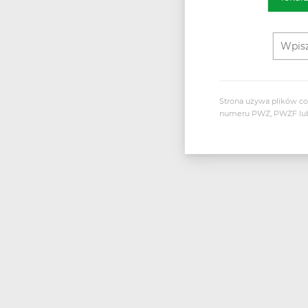
na bolesne sku
Dowiedz się więcej
Strona używa plików co
numeru PWZ, PWZF lub h