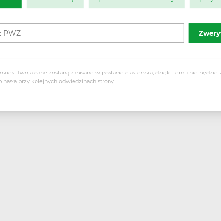
rcze
okies. Twoja dane zostaną zapisane w postacie ciasteczka, dzięki temu nie będzi
asła przy kolejnych odwiedzinach strony.