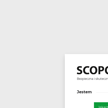
Bezpieczna i skutecz
Jestem
Optymalne rozw
leka